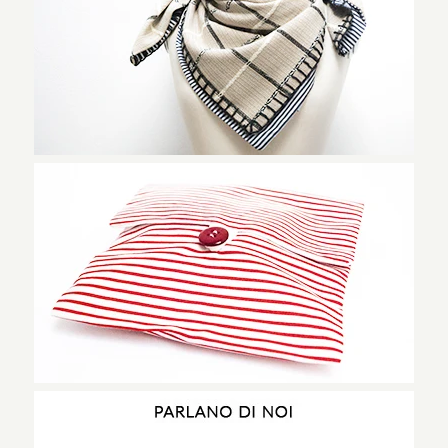
Scrunchie panna e tortora
-
€20.00
ESAURITO
Scrunchie, elastico per
capelli
-
€20.00