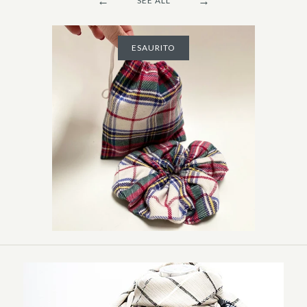
←
→
SEE ALL
ESAURITO
Scrunchie scozzese
-
€20.00
ESAURITO